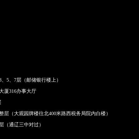
、5、7层（邮储银行楼上）
厦316办事大厅
层
整层（大观园牌楼往北400米路西税务局院内白楼）
整层（通辽三中对过）