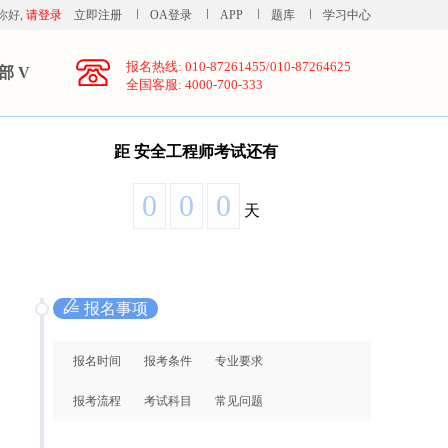
你好,
请登录
立即注册
OA登录
APP
题库
学习中心
报名热线: 010-87261455/010-87264625
部 V
全国客服: 4000-700-333
距
安全工程师考试还有
0
0
0
天
报名事项
报名时间
报考条件
专业要求
报考流程
考试科目
常见问题