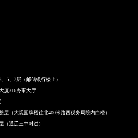
、5、7层（邮储银行楼上）
厦316办事大厅
层
整层（大观园牌楼往北400米路西税务局院内白楼）
整层（通辽三中对过）