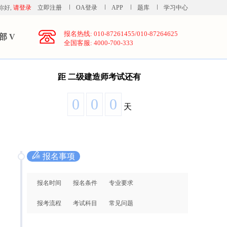
你好,
请登录
立即注册
OA登录
APP
题库
学习中心
报名热线: 010-87261455/010-87264625
部 V
全国客服: 4000-700-333
距
二级建造师考试还有
0
0
0
天
报名事项
报名时间
报名条件
专业要求
报考流程
考试科目
常见问题