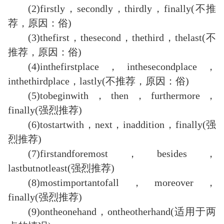
(2)firstly，secondly，thirdly，finally(不推
荐，原因：俗)
(3)thefirst，thesecond，thethird，thelast(不
推荐，原因：俗)
(4)inthefirstplace，inthesecondplace，
inthethirdplace，lastly(不推荐，原因：俗)
(5)tobeginwith，then，furthermore，
finally(强烈推荐)
(6)tostartwith，next，inaddition，finally(强
烈推荐)
(7)firstandforemost，besides，
lastbutnotleast(强烈推荐)
(8)mostimportantofall，moreover，
finally(强烈推荐)
(9)ontheonehand，ontheotherhand(适用于两