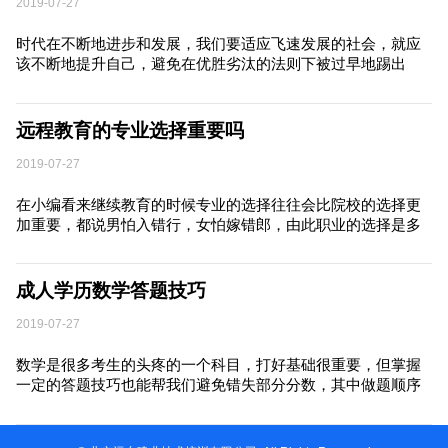
2019-07-27
时代在不断地进步和发展，我们要适应飞速发展的社会，就应
该不断地提升自己，避免在优胜劣汰的法则下被过早地踢出
局。毕竟现在一些企业也是与时俱进，在人员的要求上也是越
来越高，一些企业甚至有硬性规定，必须学历要达到本科，甚
至是硕士。
远程教育的专业选择重要吗
2019-07-27
在小编看来继续教育的时候专业的选择往往会比院校的选择更
加重要，都说男怕入错行，女怕嫁错郎，由此职业的选择是多
么重要，而学习期间选择什么专业，很大一部分决定了你将来
从事的行业。
成人学历数学答题技巧
2019-07-27
数学是很多考生的头疼的一个科目，打好基础很重要，但掌握
一定的答题技巧也能帮我们避免错失部分分数，其中做题顺序
就是很重要的一方面，我们只要遵循一个原则：先易后难。